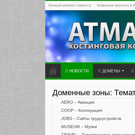
Личный кабинет клиента
Компания внесена в 
НОВОСТИ
ДОМЕНЫ
Доменные зоны: Тема
.AERO – Авиация
.COOP – Кооперация
.JOBS – Сайты трудоустройств
.MUSEUM – Музеи
.TRAVEL – Туристические организаци