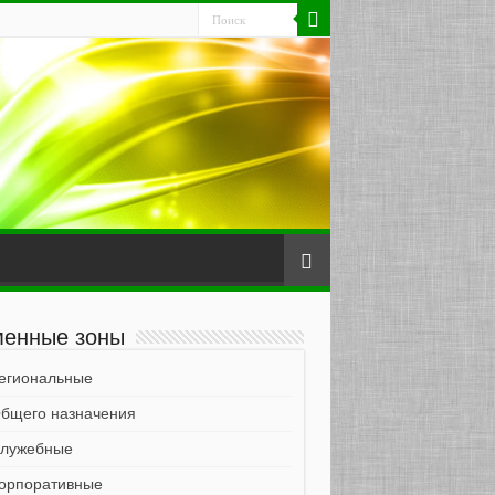
енные зоны
егиональные
бщего назначения
лужебные
орпоративные