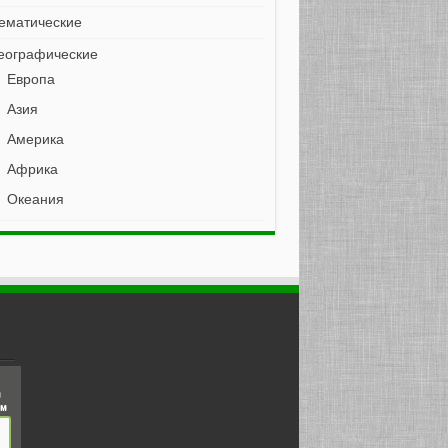
ематические
еографические
Европа
Азия
Америка
Африка
Океания