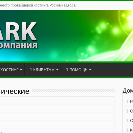
Реестр провайдеров хостинга Роскомнадзора
ХОСТИНГ
КЛИЕНТАМ
ПОМОЩЬ
тические
Дом
Р
О
С
К
и