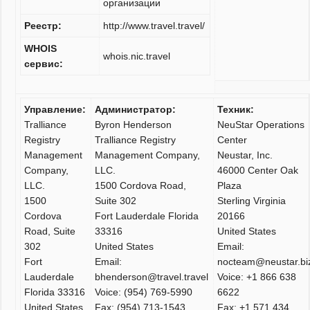
организации
Реестр:
http://www.travel.travel/
WHOIS
whois.nic.travel
сервис:
Управление:
Администратор:
Техник:
Tralliance
Byron Henderson
NeuStar Operations
Registry
Tralliance Registry
Center
Management
Management Company,
Neustar, Inc.
Company,
LLC.
46000 Center Oak
LLC.
1500 Cordova Road,
Plaza
1500
Suite 302
Sterling Virginia
Cordova
Fort Lauderdale Florida
20166
Road, Suite
33316
United States
302
United States
Email:
Fort
Email:
nocteam@neustar.bi
Lauderdale
bhenderson@travel.travel
Voice: +1 866 638
Florida 33316
Voice: (954) 769-5990
6622
United States
Fax: (954) 713-1543
Fax: +1 571 434