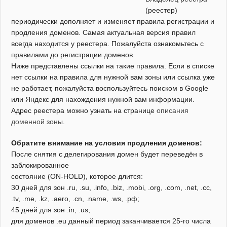
(реестер)
периодически дополняет и изменяет правила регистрации и
продления доменов. Самая актуальная версия правил
всегда находится у реестера. Пожалуйста ознакомьтесь с
правилами до регистрации доменов.
Ниже представлены ссылки на такие правила. Если в списке
нет ссылки на правила для нужной вам зоны или ссылка уже
не работает, пожалуйста воспользуйтесь поиском в Google
или Яндекс для нахождения нужной вам информации.
Адрес реестера можно узнать на странице
описания
доменной зоны
.
Обратите внимание на условия продления доменов:
После снятия с делегирования домен будет переведён в
заблокированное
состояние (ON-HOLD), которое длится:
30 дней для зон .ru, .su, .info, .biz, .mobi, .org, .com, .net, .cc,
.tv, .me, .kz, .aero, .cn, .name, .ws, .рф;
45 дней для зон .in, .us;
для доменов .eu данный период заканчивается 25-го числа