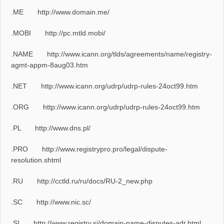
.ME
http://www.domain.me/
.MOBI
http://pc.mtld.mobi/
.NAME
http://www.icann.org/tlds/agreements/name/registry-
agmt-appm-8aug03.htm
.NET
http://www.icann.org/udrp/udrp-rules-24oct99.htm
.ORG
http://www.icann.org/udrp/udrp-rules-24oct99.htm
.PL
http://www.dns.pl/
.PRO
http://www.registrypro.pro/legal/dispute-
resolution.shtml
.RU
http://cctld.ru/ru/docs/RU-2_new.php
.SC
http://www.nic.sc/
.SI
http://www.registry.si/domain-name-disputes-adr.html