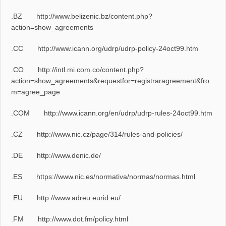
.BZ
http://www.belizenic.bz/content.php?
action=show_agreements
.CC
http://www.icann.org/udrp/udrp-policy-24oct99.htm
.CO
http://intl.mi.com.co/content.php?
action=show_agreements&requestfor=registraragreement&fro
m=agree_page
.COM
http://www.icann.org/en/udrp/udrp-rules-24oct99.htm
.CZ
http://www.nic.cz/page/314/rules-and-policies/
.DE
http://www.denic.de/
.ES
https://www.nic.es/normativa/normas/normas.html
.EU
http://www.adreu.eurid.eu/
.FM
http://www.dot.fm/policy.html