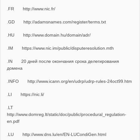
.FR
http://www.nic.fr/
.GD
http://adamsnames.com/register/terms.txt
.HU
http://www.domain.hu/domain/adr/
.IM
https://www.nic.im/public/disputeresolution.mth
.IN
20 дней после окончания срока делегирования
домена
.INFO
http://www.icann.org/en/udrp/udrp-rules-24oct99.htm
.LI
https://nic.li/
.LT
http://www.domreg.lt/static/doc/public/procedural_regulation-
en.pdf
.LU
http://www.dns.lu/en/EN-LUCondiGen.html