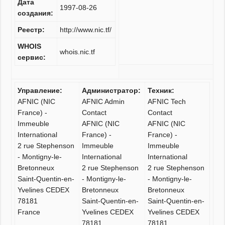
Дата
1997-08-26
создания:
Реестр:
http://www.nic.tf/
WHOIS
whois.nic.tf
сервис:
Управление:
Администратор:
Техник:
AFNIC (NIC
AFNIC Admin
AFNIC Tech
France) -
Contact
Contact
Immeuble
AFNIC (NIC
AFNIC (NIC
International
France) -
France) -
2 rue Stephenson
Immeuble
Immeuble
- Montigny-le-
International
International
Bretonneux
2 rue Stephenson
2 rue Stephenson
Saint-Quentin-en-
- Montigny-le-
- Montigny-le-
Yvelines CEDEX
Bretonneux
Bretonneux
78181
Saint-Quentin-en-
Saint-Quentin-en-
France
Yvelines CEDEX
Yvelines CEDEX
78181
78181