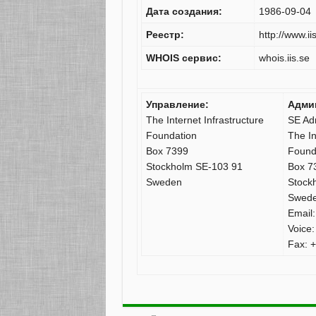
Дата создания:
1986-09-04
Реестр:
http://www.ii
WHOIS сервис:
whois.iis.se
Управление:
Адми
The Internet Infrastructure
SE Adm
Foundation
The In
Box 7399
Found
Stockholm SE-103 91
Box 7
Sweden
Stock
Swed
Email:
Voice:
Fax: 