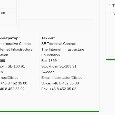
Т
s.se
Г
нистратор:
Техник:
inistrative Contact
SE Technical Contact
ternet Infrastructure
The Internet Infrastructure
ation
Foundation
399
Box 7399
holm SE-103 91
Stockholm SE-103 91
en
Sweden
 noc@iis.se
Email: hostmaster@iis.se
 +46 8 452 35 00
Voice: +46 8 452 35 00
+46 8 452 35 02
Fax: +46 8 452 35 02