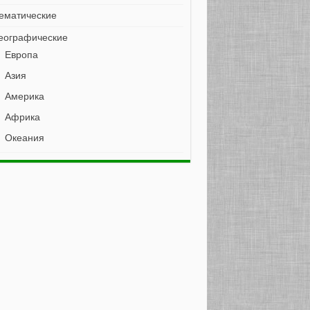
ематические
еографические
Европа
Азия
Америка
Африка
Океания