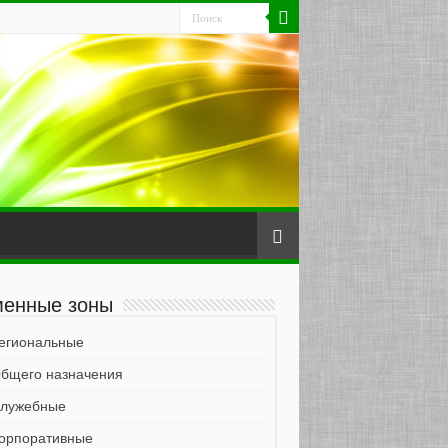
енные зоны
егиональные
бщего назначения
лужебные
орпоративные