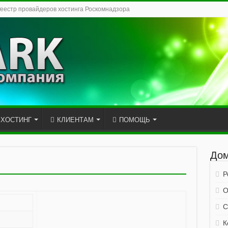
Реестр провайдеров хостинга Роскомнадзора
ХОСТИНГ
КЛИЕНТАМ
ПОМОЩЬ
Дом
Р
О
С
К