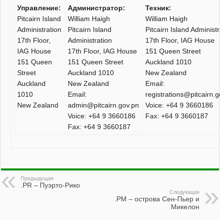
Управление:
Администратор:
Техник:
Pitcairn Island
William Haigh
William Haigh
Administration
Pitcairn Island
Pitcairn Island Administ
17th Floor,
Administration
17th Floor, IAG House
IAG House
17th Floor, IAG House
151 Queen Street
151 Queen
151 Queen Street
Auckland 1010
Street
Auckland 1010
New Zealand
Auckland
New Zealand
Email:
1010
Email:
registrations@pitcairn.
New Zealand
admin@pitcairn.gov.pn
Voice: +64 9 3660186
Voice: +64 9 3660186
Fax: +64 9 3660187
Fax: +64 9 3660187
Предыдущая
.PR – Пуэрто-Рико
Следующая
.PM – острова Сен-Пьер и
Микелон