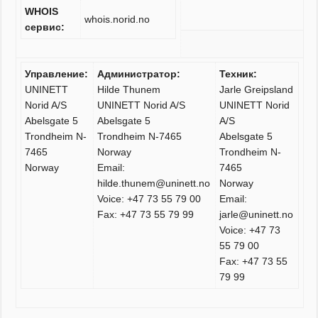
WHOIS
whois.norid.no
сервис:
Управление:
Администратор:
Техник:
UNINETT
Hilde Thunem
Jarle Greipsland
Norid A/S
UNINETT Norid A/S
UNINETT Norid
Abelsgate 5
Abelsgate 5
A/S
Trondheim N-
Trondheim N-7465
Abelsgate 5
7465
Norway
Trondheim N-
Norway
Email:
7465
hilde.thunem@uninett.no
Norway
Voice: +47 73 55 79 00
Email:
Fax: +47 73 55 79 99
jarle@uninett.no
Voice: +47 73
55 79 00
Fax: +47 73 55
79 99