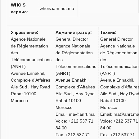
WHOIS
whois.iam.net.ma
сервис:
Управление:
Администратор:
Техник:
Agence Nationale
General Director
General Director
de Réglementation
Agence Nationale
Agence Nationale
des
de Réglementation
de Réglementation
Télécommunications
des
des
(ANRT)
Télécommunications
Télécommunication
Avenue Ennakhil,
(ANRT)
(ANRT)
Complexe d'Affaires
Avenue Ennakhil,
Avenue Ennakhil,
Aile Sud , Hay Ryad
Complexe d'Affaires
Complexe d'Affaire
Rabat 10100
Aile Sud , Hay Ryad
Aile Sud , Hay Rya
Morocco
Rabat 10100
Rabat 10100
Morocco
Morocco
Email: ma@anrt.ma
Email: ma@anrt.m
Voice: +212 537 71
Voice: +212 537 71
84 00
84 00
Fax: +212 537 71
Fax: +212 537 71