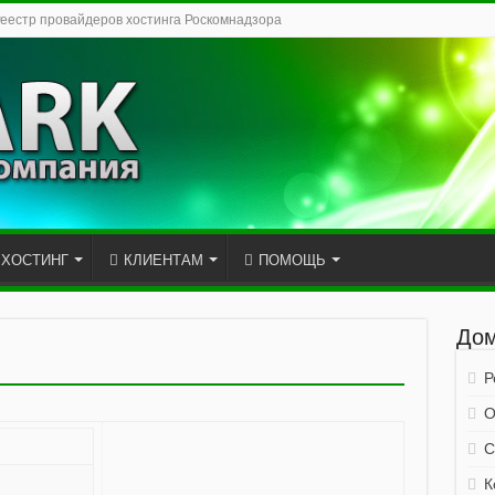
Реестр провайдеров хостинга Роскомнадзора
ХОСТИНГ
КЛИЕНТАМ
ПОМОЩЬ
Дом
Р
О
С
К