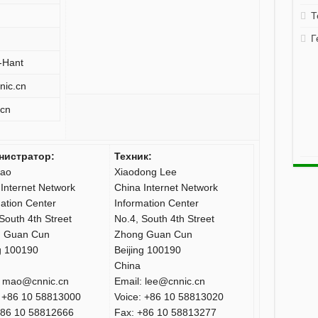
Т
Г
-Hant
nic.cn
.cn
нистратор:
Техник:
ao
Xiaodong Lee
Internet Network
China Internet Network
ation Center
Information Center
South 4th Street
No.4, South 4th Street
 Guan Cun
Zhong Guan Cun
g 100190
Beijing 100190
China
: mao@cnnic.cn
Email: lee@cnnic.cn
: +86 10 58813000
Voice: +86 10 58813020
+86 10 58812666
Fax: +86 10 58813277