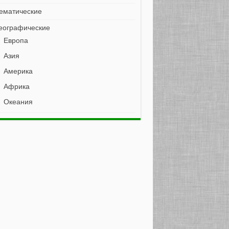
ематические
еографические
Европа
Азия
Америка
Африка
Океания