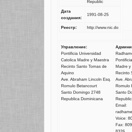
Republic
Дата
1991-08-25
создания:
Реестр:
http://www.nic.do
Управление:
Админи
Pontificia Universidad
Radhame
Catolica Madre y Maestra
Pontifici
Recinto Santo Tomas de
Madre y
Aquino
Recinto 
Ave. Abraham Lincoln Esq.
Ave. Abr
Romulo Betancourt
Romulo 
Santo Domingo 2748
Santo D
Republica Dominicana
Republi
Email:
radhame
Voice: 8
Fax: 809
8326