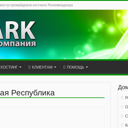
Реестр провайдеров хостинга Роскомнадзора
ХОСТИНГ
КЛИЕНТАМ
ПОМОЩЬ
Дом
ая Республика
Р
О
С
К