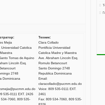
Т
Г
стратор:
Техник:
s Mejia
Clara Collado
a Universidad Catolica
Pontificia Universidad
 Maestra
Catolica Madre y Maestra
Santo Tomas de Aquino
Ave. Abraham Lincoln Esq.
aham Lincoln Esq.
Romulo Betancourt
Betancourt
Santo Domingo 2748
omingo 2748
Republica Dominicana
ca Dominicana
Email:
claracollado@pucmm.edu.do
smejia@pucmm.edu.do
Voice: 809 535-0111 EXT.
09 535-0111 EXT. 2426
2461
 534-7060, 809 535-
Fax: 809 534-7060, 809 535-
8326