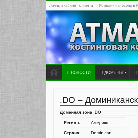
Личный кабинет клиента
Компания внесена в 
НОВОСТИ
ДОМЕНЫ
.DO – Доминиканск
Доменная зона .DO
Регион:
Америка
Страна:
Dominican