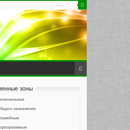
енные зоны
егиональные
бщего назначения
лужебные
орпоративные