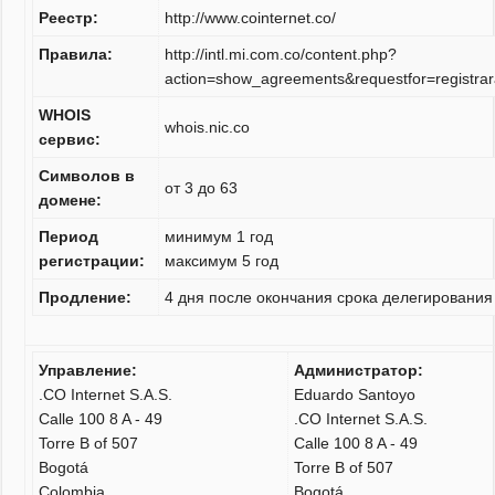
Реестр:
http://www.cointernet.co/
Правила:
http://intl.mi.com.co/content.php?
action=show_agreements&requestfor=registr
WHOIS
whois.nic.co
сервис:
Символов в
от 3 до 63
домене:
Период
минимум 1 год
регистрации:
максимум 5 год
Продление:
4 дня после окончания срока делегировани
Управление:
Администратор:
.CO Internet S.A.S.
Eduardo Santoyo
Calle 100 8 A - 49
.CO Internet S.A.S.
Torre B of 507
Calle 100 8 A - 49
Bogotá
Torre B of 507
Colombia
Bogotá