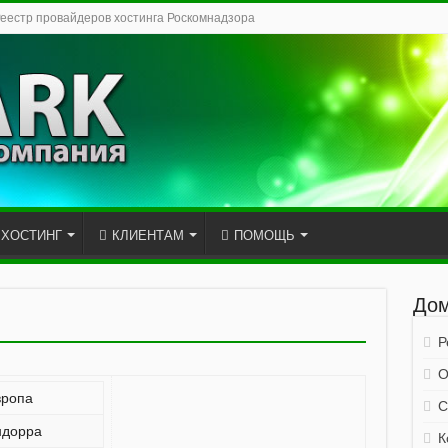
Реестр провайдеров хостинга Роскомнадзора
ХОСТИНГ
КЛИЕНТАМ
ПОМОЩЬ
Дом
Р
О
вропа
С
ндорра
К