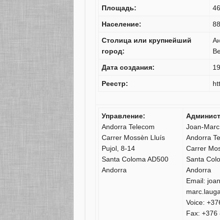
Площадь:
4
Население:
88
Столица или крупнейший
Ан
город:
В
Дата создания:
19
Реестр:
ht
Управление:
Админист
Andorra Telecom
Joan-Marc 
Carrer Mossèn Lluís
Andorra T
Pujol, 8-14
Carrer Mos
Santa Coloma AD500
Santa Col
Andorra
Andorra
Email: joan
marc.laug
Voice: +3
Fax: +376