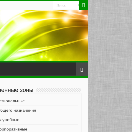
енные зоны
егиональные
бщего назначения
лужебные
орпоративные