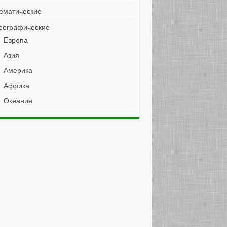
ематические
еографические
Европа
Азия
Америка
Африка
Океания