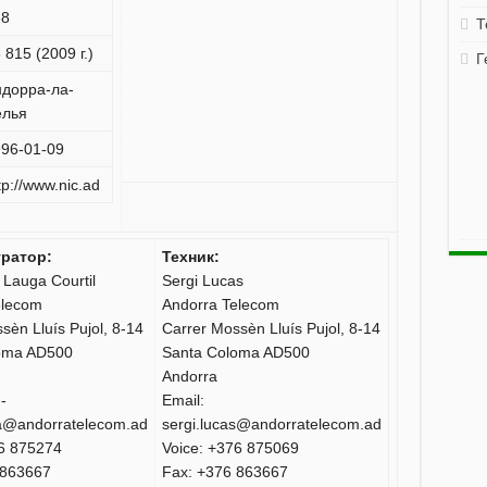
68
Т
 815 (2009 г.)
Г
дорра-ла-
елья
96-01-09
tp://www.nic.ad
ратор:
Техник:
Lauga Courtil
Sergi Lucas
elecom
Andorra Telecom
sèn Lluís Pujol, 8-14
Carrer Mossèn Lluís Pujol, 8-14
oma AD500
Santa Coloma AD500
Andorra
-
Email:
a@andorratelecom.ad
sergi.lucas@andorratelecom.ad
76 875274
Voice: +376 875069
 863667
Fax: +376 863667