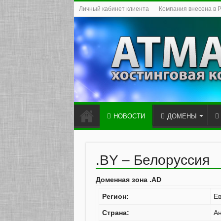
Личный кабинет клиента
Компания внесена в 
НОВОСТИ
ДОМЕНЫ
.BY – Белоруссия
Доменная зона .AD
Регион:
Е
Страна:
А