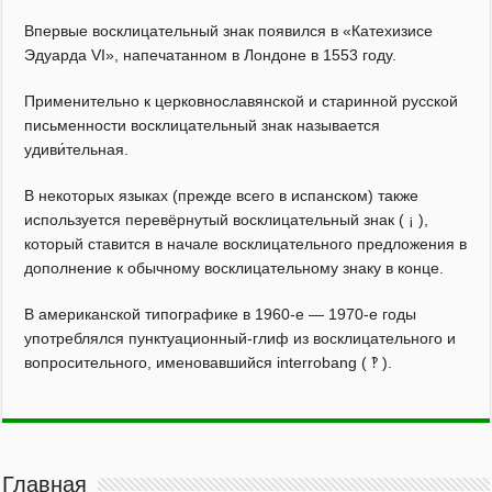
Впервые восклицательный знак появился в «Катехизисе
Эдуарда VI», напечатанном в Лондоне в 1553 году.
Применительно к церковнославянской и старинной русской
письменности восклицательный знак называется
удиви́тельная.
В некоторых языках (прежде всего в испанском) также
используется перевёрнутый восклицательный знак ( ¡ ),
который ставится в начале восклицательного предложения в
дополнение к обычному восклицательному знаку в конце.
В американской типографике в 1960-е — 1970-е годы
употреблялся пунктуационный-глиф из восклицательного и
вопросительного, именовавшийся interrobang ( ‽ ).
Главная