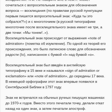
сочетаться с вопросительным знаком для обозначения
вопроса — восклицания (по правилам русской пунктуации
первым пишется вопросительный знак: «Куда ты это
собрался?!») и с многоточием (в русской типографике
многоточие после восклицательного знака имеет не три, а
две точки: «Мы тонем!..»).
Восклицательный знак происходит от выражения «note of
admiration» (пометка об изумлении). По одной из теорий его
происхождения, это было латинское слово для обозначения
радости (Io), написанное с буквой «I» над буквой «o».
Восклицательный знак был введён в английскую
типографику в 15 веке и назывался «sign of admiration or
exclamation» или «note of admiration», до середины 17 века.
В немецкой орфографии этот знак впервые появился в
Сентябрьской Библии в 1797 году.
Знак не встречался на обычных ручных пишущих машинках
до 1970-х годов. Вместо этого печатали точку, делали откат
назад на один знак, а затем печатали апостроф.