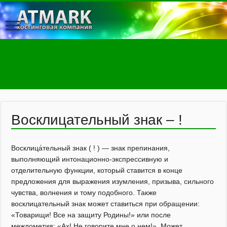
Восклицательный знак – !
Восклица́тельный знак ( ! ) — знак препинания,
выполняющий интонационно-экспрессивную и
отделительную функции, который ставится в конце
предложения для выражения изумления, призыва, сильного
чувства, волнения и тому подобного. Также
восклицательный знак может ставиться при обращении:
«Товарищи! Все на защиту Родины!» или после
междометия: «Ах! Не говорите мне о нем!». Может