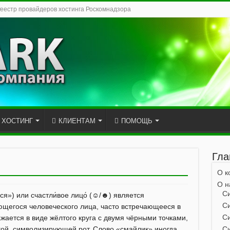
Реестр провайдеров хостинга Роскомнадзора
ХОСТИНГ
КЛИЕНТАМ
ПОМОЩЬ
Гла
О к
О н
Си
я») или счастли́вое лицо́ (☺/☻) является
С
егося человеческого лица, часто встречающееся в
Си
жается в виде жёлтого круга с двумя чёрными точками,
гой, символизирующей рот. Слово «смайлик» иногда
Си