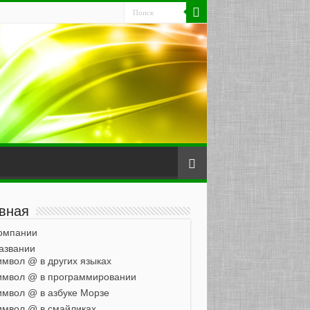
вная
омпании
азвании
мвол @ в других языках
имвол @ в программировании
мвол @ в азбуке Морзе
мвол @ в смайликах