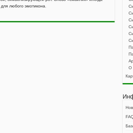
 для любого эмотикона.
Си
С
Си
С
Си
Си
Па
Па
Ap
О 
Кар
Инф
Нов
FA
Баз