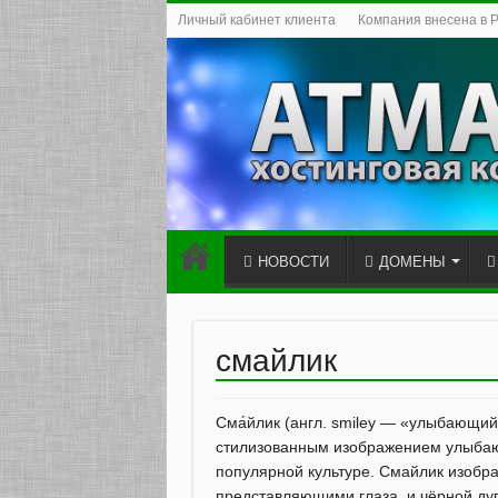
Личный кабинет клиента
Компания внесена в 
НОВОСТИ
ДОМЕНЫ
смайлик
Сма́йлик (англ. smiley — «улыбающийс
стилизованным изображением улыбающ
популярной культуре. Смайлик изобра
представляющими глаза, и чёрной ду