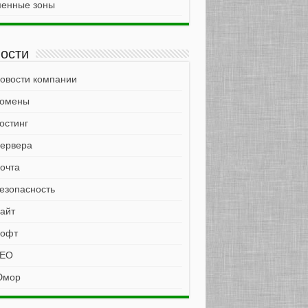
енные зоны
ости
овости компании
омены
остинг
ервера
очта
езопасность
айт
офт
EO
мор