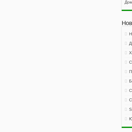
Дом
Нов
Н
Д
Х
С
П
Б
С
С
S
Ю