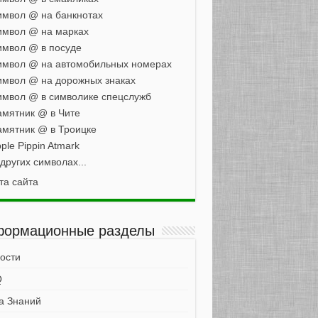
мвол @ на банкнотах
имвол @ на марках
мвол @ в посуде
имвол @ на автомобильных номерах
мвол @ на дорожных знаках
мвол @ в символике спецслужб
мятник @ в Чите
мятник @ в Троицке
ple Pippin Atmark
других символах...
та сайта
ормационные разделы
ости
Q
а Знаний