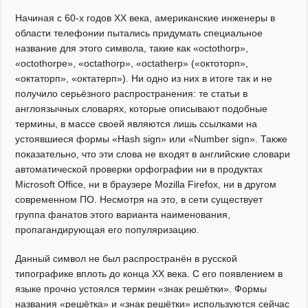
Начиная с 60-х годов XX века, американские инженеры в
области телефонии пытались придумать специальное
название для этого символа, такие как «octothorp»,
«octothorpe», «octathorp», «octatherp» («октоторп»,
«октаторп», «октатерп»). Ни одно из них в итоге так и не
получило серьёзного распространения: те статьи в
англоязычных словарях, которые описывают подобные
термины, в массе своей являются лишь ссылками на
устоявшиеся формы «Hash sign» или «Number sign». Также
показательно, что эти слова не входят в английские словари
автоматической проверки орфографии ни в продуктах
Microsoft Office, ни в браузере Mozilla Firefox, ни в другом
современном ПО. Несмотря на это, в сети существует
группа фанатов этого варианта наименования,
пропагандирующая его популяризацию.
Данный символ не был распространён в русской
типографике вплоть до конца XX века. С его появлением в
языке прочно устоялся термин «знак решётки». Формы
названия «решётка» и «знак решётки» используются сейчас