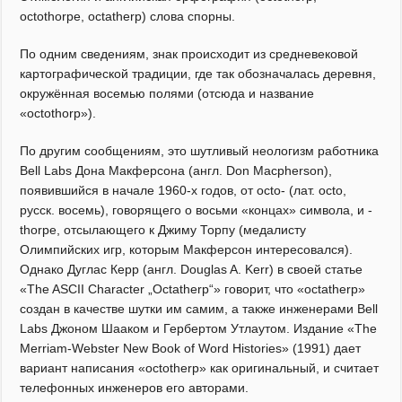
octothorpe, octatherp) слова спорны.
По одним сведениям, знак происходит из средневековой
картографической традиции, где так обозначалась деревня,
окружённая восемью полями (отсюда и название
«octothorp»).
По другим сообщениям, это шутливый неологизм работника
Bell Labs Дона Макферсона (англ. Don Macpherson),
появившийся в начале 1960-х годов, от octo- (лат. octo,
русск. восемь), говорящего о восьми «концах» символа, и -
thorpe, отсылающего к Джиму Торпу (медалисту
Олимпийских игр, которым Макферсон интересовался).
Однако Дуглас Керр (англ. Douglas A. Kerr) в своей статье
«The ASCII Character „Octatherp“» говорит, что «octatherp»
создан в качестве шутки им самим, а также инженерами Bell
Labs Джоном Шааком и Гербертом Утлаутом. Издание «The
Merriam-Webster New Book of Word Histories» (1991) дает
вариант написания «octotherp» как оригинальный, и считает
телефонных инженеров его авторами.