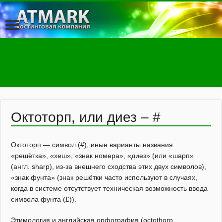
Октоторп, или диез – #
Октоторп — символ (#); иные варианты названия:
«решётка», «хеш», «знак номера», «диез» (или «шарп»
(англ. sharp), из-за внешнего сходства этих двух символов),
«знак фунта» (знак решётки часто используют в случаях,
когда в системе отсутствует техническая возможность ввода
символа фунта (£)).
Этимология и английская орфография (octothorp,