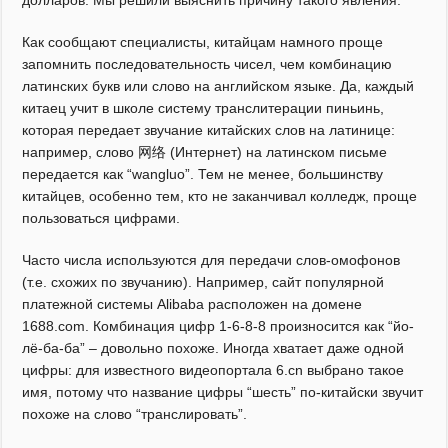
долларов. Мы решили выяснить причину такого явления.
Как сообщают специалисты, китайцам намного проще
запомнить последовательность чисел, чем комбинацию
латинских букв или слово на английском языке. Да, каждый
китаец учит в школе систему транслитерации пиньинь,
которая передает звучание китайских слов на латинице:
например, слово 网络 (Интернет) на латинском письме
передается как “wangluo”. Тем не менее, большинству
китайцев, особенно тем, кто не заканчивал колледж, проще
пользоваться цифрами.
Часто числа используются для передачи слов-омофонов
(т.е. схожих по звучанию). Например, сайт популярной
платежной системы Alibaba расположен на домене
1688.com. Комбинация цифр 1-6-8-8 произносится как “йо-
лё-ба-ба” – довольно похоже. Иногда хватает даже одной
цифры: для известного видеопортала 6.cn выбрано такое
имя, потому что название цифры “шесть” по-китайски звучит
похоже на слово “транслировать”.