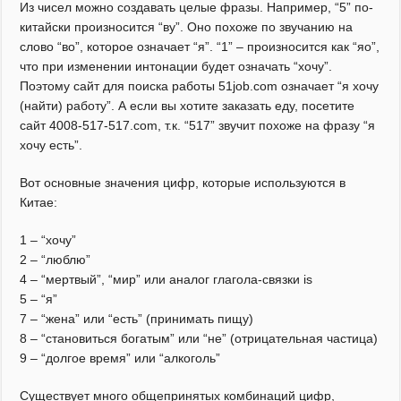
Из чисел можно создавать целые фразы. Например, “5” по-
китайски произносится “ву”. Оно похоже по звучанию на
слово “во”, которое означает “я”. “1” – произносится как “яо”,
что при изменении интонации будет означать “хочу”.
Поэтому сайт для поиска работы 51job.com означает “я хочу
(найти) работу”. А если вы хотите заказать еду, посетите
сайт 4008-517-517.com, т.к. “517” звучит похоже на фразу “я
хочу есть”.
Вот основные значения цифр, которые используются в
Китае:
1 – “хочу”
2 – “люблю”
4 – “мертвый”, “мир” или аналог глагола-связки is
5 – “я”
7 – “жена” или “есть” (принимать пищу)
8 – “становиться богатым” или “не” (отрицательная частица)
9 – “долгое время” или “алкоголь”
Существует много общепринятых комбинаций цифр,