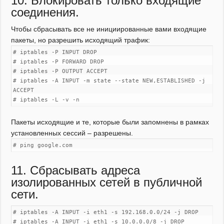
10. Блокировать только входящие
соединения.
Чтобы сбрасывать все не инициированные вами входящие
пакеты, но разрешить исходящий трафик:
# iptables -P INPUT DROP
# iptables -P FORWARD DROP
# iptables -P OUTPUT ACCEPT
# iptables -A INPUT -m state --state NEW,ESTABLISHED -j
ACCEPT
# iptables -L -v -n
Пакеты исходящие и те, которые были запомнены в рамках
установленных сессий – разрешены.
# ping google.com
11. Сбрасывать адреса
изолированных сетей в публичной
сети.
# iptables -A INPUT -i eth1 -s 192.168.0.0/24 -j DROP
# iptables -A INPUT -i eth1 -s 10.0.0.0/8 -j DROP