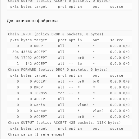
Chain OUTPUT (policy ACCEPT 0 packets, 0 bytes)

 pkts bytes target     prot opt in     out     source       
Для активного файрвола:
Chain INPUT (policy DROP 0 packets, 0 bytes)

 pkts bytes target     prot opt in     out     source        
    0     0 DROP       all  --  *      *       0.0.0.0/0    
  394 43586 ACCEPT     all  --  *      *       0.0.0.0/0    
   93 17292 ACCEPT     all  --  br0    *       0.0.0.0/0     
    1   142 ACCEPT     all  --  lo     *       0.0.0.0/0     
Chain FORWARD (policy DROP 0 packets, 0 bytes)

 pkts bytes target     prot opt in     out     source        
    0     0 ACCEPT     all  --  br0    br0     0.0.0.0/0     
    0     0 DROP       all  --  *      *       0.0.0.0/0    
    0     0 TCPMSS     tcp  --  *      *       0.0.0.0/0    
    0     0 ACCEPT     all  --  *      *       0.0.0.0/0    
    0     0 wanin      all  --  vlan2  *       0.0.0.0/0     
    0     0 wanout     all  --  *      vlan2   0.0.0.0/0     
    0     0 ACCEPT     all  --  br0    *       0.0.0.0/0     
Chain OUTPUT (policy ACCEPT 425 packets, 113K bytes)

 pkts bytes target     prot opt in     out     source        
Chain wanin (1 references)
