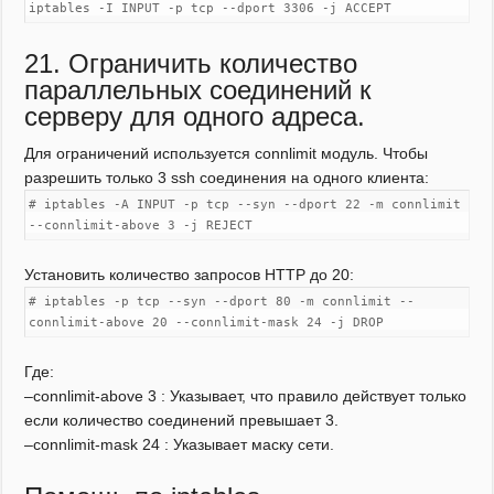
iptables -I INPUT -p tcp --dport 3306 -j ACCEPT
21. Ограничить количество
параллельных соединений к
серверу для одного адреса.
Для ограничений используется connlimit модуль. Чтобы
разрешить только 3 ssh соединения на одного клиента:
# iptables -A INPUT -p tcp --syn --dport 22 -m connlimit
--connlimit-above 3 -j REJECT
Установить количество запросов HTTP до 20:
# iptables -p tcp --syn --dport 80 -m connlimit --
connlimit-above 20 --connlimit-mask 24 -j DROP
Где:
–connlimit-above 3 : Указывает, что правило действует только
если количество соединений превышает 3.
–connlimit-mask 24 : Указывает маску сети.