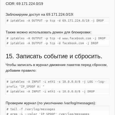
CIDR: 69.171.224.0/19
Заблокируем доступ на 69.171.224.0/19:
# iptables -A OUTPUT -p tcp -d 69.171.224.0/19 -j DROP
Также можно использовать домен для блокировки:
# iptables -A OUTPUT -p tcp -d www.fаcebook.com -j DROP
# iptables -A OUTPUT -p tcp -d fаcebook.com -j DROP
15. Записать событие и сбросить.
Чтобы записать в журнал движение пакетов перед сбросом,
добавим правило:
# iptables -A INPUT -i eth1 -s 10.0.0.0/8 -j LOG --log-
prefix "IP_SPOOF A: "
# iptables -A INPUT -i eth1 -s 10.0.0.0/8 -j DROP
Проверим журнал (по умолчанию /var/log/messages):
# tail -f /var/log/messages
# grep -i --color 'IP SPOOF' /var/log/messages