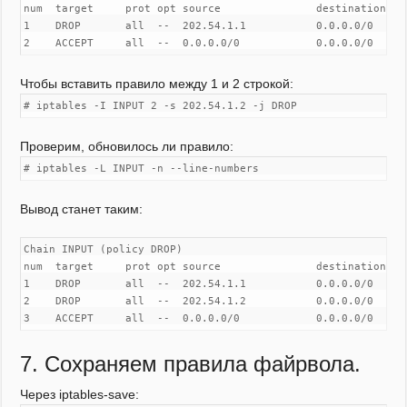
num  target     prot opt source               destination

1    DROP       all  --  202.54.1.1           0.0.0.0/0

2    ACCEPT     all  --  0.0.0.0/0            0.0.0.0/0     
Чтобы вставить правило между 1 и 2 строкой:
# iptables -I INPUT 2 -s 202.54.1.2 -j DROP
Проверим, обновилось ли правило:
# iptables -L INPUT -n --line-numbers
Вывод станет таким:
Chain INPUT (policy DROP)

num  target     prot opt source               destination

1    DROP       all  --  202.54.1.1           0.0.0.0/0

2    DROP       all  --  202.54.1.2           0.0.0.0/0

3    ACCEPT     all  --  0.0.0.0/0            0.0.0.0/0     
7. Сохраняем правила файрвола.
Через iptables-save: