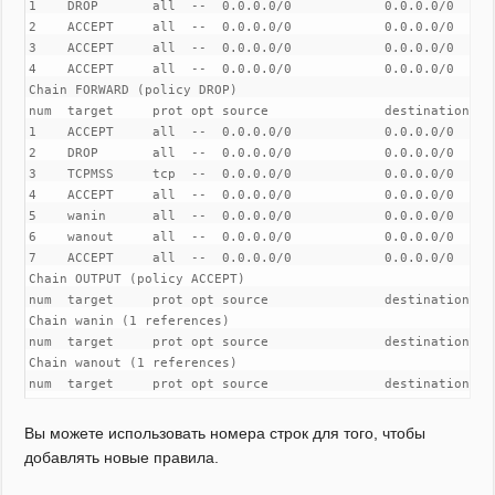
1    DROP       all  --  0.0.0.0/0            0.0.0.0/0      
2    ACCEPT     all  --  0.0.0.0/0            0.0.0.0/0     
3    ACCEPT     all  --  0.0.0.0/0            0.0.0.0/0

4    ACCEPT     all  --  0.0.0.0/0            0.0.0.0/0

Chain FORWARD (policy DROP)

num  target     prot opt source               destination

1    ACCEPT     all  --  0.0.0.0/0            0.0.0.0/0

2    DROP       all  --  0.0.0.0/0            0.0.0.0/0      
3    TCPMSS     tcp  --  0.0.0.0/0            0.0.0.0/0     
4    ACCEPT     all  --  0.0.0.0/0            0.0.0.0/0     
5    wanin      all  --  0.0.0.0/0            0.0.0.0/0

6    wanout     all  --  0.0.0.0/0            0.0.0.0/0

7    ACCEPT     all  --  0.0.0.0/0            0.0.0.0/0

Chain OUTPUT (policy ACCEPT)

num  target     prot opt source               destination

Chain wanin (1 references)

num  target     prot opt source               destination

Chain wanout (1 references)

num  target     prot opt source               destination
Вы можете использовать номера строк для того, чтобы
добавлять новые правила.