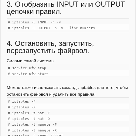
3. Отобразить INPUT или OUTPUT
цепочки правил.
# iptables -L INPUT -n -v
# iptables -L OUTPUT -n -v --line-numbers
4. Остановить, запустить,
перезапустить файрвол.
Силами самой системы:
# service ufw stop
# service ufw start
Можно также использовать команды iptables для того, чтобы
остановить файрвол и удалить все правила:
# iptables -F
# iptables -X
# iptables -t nat -F
# iptables -t nat -X
# iptables -t mangle -F
# iptables -t mangle -X