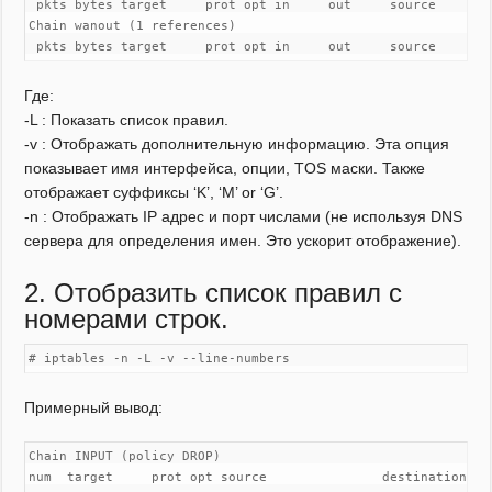
 pkts bytes target     prot opt in     out     source        
Chain wanout (1 references)

 pkts bytes target     prot opt in     out     source       
Где:
-L : Показать список правил.
-v : Отображать дополнительную информацию. Эта опция
показывает имя интерфейса, опции, TOS маски. Также
отображает суффиксы ‘K’, ‘M’ or ‘G’.
-n : Отображать IP адрес и порт числами (не используя DNS
сервера для определения имен. Это ускорит отображение).
2. Отобразить список правил с
номерами строк.
# iptables -n -L -v --line-numbers
Примерный вывод:
Chain INPUT (policy DROP)

num  target     prot opt source               destination
