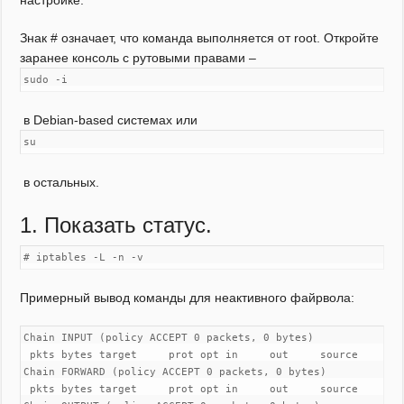
настройке.
Знак # означает, что команда выполняется от root. Откройте
заранее консоль с рутовыми правами –
sudo -i
в Debian-based системах или
su
в остальных.
1. Показать статус.
# iptables -L -n -v
Примерный вывод команды для неактивного файрвола:
Chain INPUT (policy ACCEPT 0 packets, 0 bytes)

 pkts bytes target     prot opt in     out     source        
Chain FORWARD (policy ACCEPT 0 packets, 0 bytes)

 pkts bytes target     prot opt in     out     source        