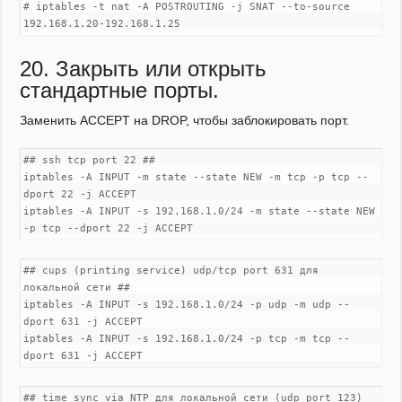
# iptables -t nat -A POSTROUTING -j SNAT --to-source
192.168.1.20-192.168.1.25
20. Закрыть или открыть
стандартные порты.
Заменить ACCEPT на DROP, чтобы заблокировать порт.
## ssh tcp port 22 ##
iptables -A INPUT -m state --state NEW -m tcp -p tcp --
dport 22 -j ACCEPT
iptables -A INPUT -s 192.168.1.0/24 -m state --state NEW
-p tcp --dport 22 -j ACCEPT
## cups (printing service) udp/tcp port 631 для
локальной сети ##
iptables -A INPUT -s 192.168.1.0/24 -p udp -m udp --
dport 631 -j ACCEPT
iptables -A INPUT -s 192.168.1.0/24 -p tcp -m tcp --
dport 631 -j ACCEPT
## time sync via NTP для локальной сети (udp port 123)