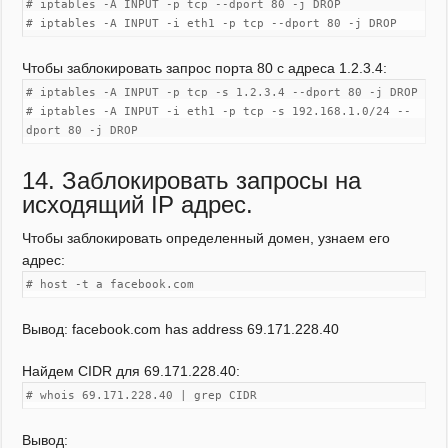
# iptables -A INPUT -p tcp --dport 80 -j DROP
# iptables -A INPUT -i eth1 -p tcp --dport 80 -j DROP
Чтобы заблокировать запрос порта 80 с адреса 1.2.3.4:
# iptables -A INPUT -p tcp -s 1.2.3.4 --dport 80 -j DROP
# iptables -A INPUT -i eth1 -p tcp -s 192.168.1.0/24 --
dport 80 -j DROP
14. Заблокировать запросы на
исходящий IP адрес.
Чтобы заблокировать определенный домен, узнаем его
адрес:
# host -t a facebook.com
Вывод: facebook.com has address 69.171.228.40
Найдем CIDR для 69.171.228.40:
# whois 69.171.228.40 | grep CIDR
Вывод: