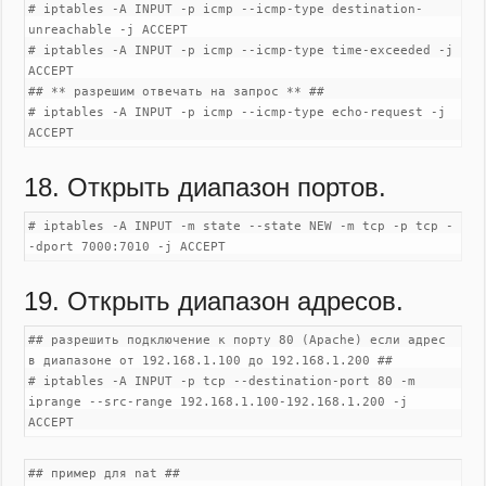
# iptables -A INPUT -p icmp --icmp-type destination-
unreachable -j ACCEPT
# iptables -A INPUT -p icmp --icmp-type time-exceeded -j
ACCEPT
## ** разрешим отвечать на запрос ** ##
# iptables -A INPUT -p icmp --icmp-type echo-request -j
ACCEPT
18. Открыть диапазон портов.
# iptables -A INPUT -m state --state NEW -m tcp -p tcp -
-dport 7000:7010 -j ACCEPT
19. Открыть диапазон адресов.
## разрешить подключение к порту 80 (Apache) если адрес
в диапазоне от 192.168.1.100 до 192.168.1.200 ##
# iptables -A INPUT -p tcp --destination-port 80 -m
iprange --src-range 192.168.1.100-192.168.1.200 -j
ACCEPT
## пример для nat ##