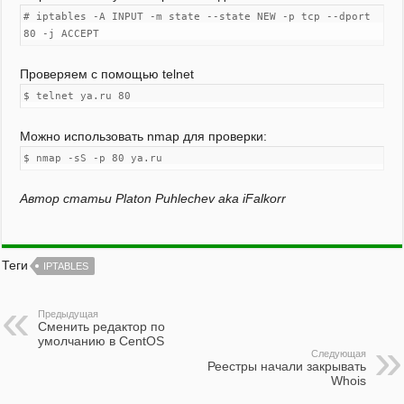
# iptables -A INPUT -m state --state NEW -p tcp --dport
80 -j ACCEPT
Проверяем с помощью telnet
$ telnet ya.ru 80
Можно использовать nmap для проверки:
$ nmap -sS -p 80 ya.ru
Автор статьи Platon Puhlechev aka iFalkorr
Теги
IPTABLES
Предыдущая
Сменить редактор по
умолчанию в CentOS
Следующая
Реестры начали закрывать
Whois