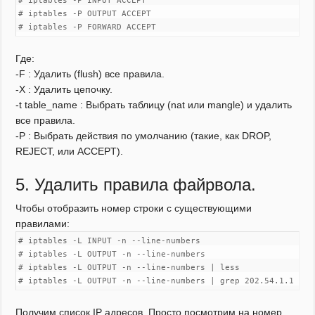
# iptables -P INPUT ACCEPT
# iptables -P OUTPUT ACCEPT
# iptables -P FORWARD ACCEPT
Где:
-F : Удалить (flush) все правила.
-X : Удалить цепочку.
-t table_name : Выбрать таблицу (nat или mangle) и удалить
все правила.
-P : Выбрать действия по умолчанию (такие, как DROP,
REJECT, или ACCEPT).
5. Удалить правила файрвола.
Чтобы отобразить номер строки с существующими
правилами:
# iptables -L INPUT -n --line-numbers
# iptables -L OUTPUT -n --line-numbers
# iptables -L OUTPUT -n --line-numbers | less
# iptables -L OUTPUT -n --line-numbers | grep 202.54.1.1
Получим список IP адресов. Просто посмотрим на номер