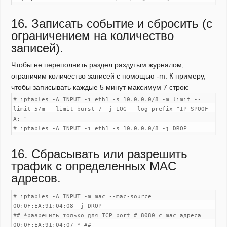
16. Записать событие и сбросить (с
ограничением на количество
записей).
Чтобы не переполнить раздел раздутым журналом,
ограничим количество записей с помощью -m. К примеру,
чтобы записывать каждые 5 минут максимум 7 строк:
# iptables -A INPUT -i eth1 -s 10.0.0.0/8 -m limit --
limit 5/m --limit-burst 7 -j LOG --log-prefix "IP_SPOOF
A: "
# iptables -A INPUT -i eth1 -s 10.0.0.0/8 -j DROP
16. Сбрасывать или разрешить
трафик с определенных MAC
адресов.
# iptables -A INPUT -m mac --mac-source
00:0F:EA:91:04:08 -j DROP
## *разрешить только для TCP port # 8080 с mac адреса
00:0F:EA:91:04:07 * ##