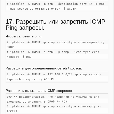
# iptables -A INPUT -p tcp --destination-port 22 -m mac
--mac-source 00:0F:EA:91:04:07 -j ACCEPT
17. Разрешить или запретить ICMP
Ping запросы.
Чтобы запретить ping:
# iptables -A INPUT -p icmp --icmp-type echo-request -j
DROP
# iptables -A INPUT -i eth1 -p icmp --icmp-type echo-
request -j DROP
Разрешить для определенных сетей / хостов:
# iptables -A INPUT -s 192.168.1.0/24 -p icmp --icmp-
type echo-request -j ACCEPT
Разрешить только часть ICMP запросов:
### ** предполагается, что политики по умолчанию для
входящих установлены в DROP ** ###
# iptables -A INPUT -p icmp --icmp-type echo-reply -j
ACCEPT